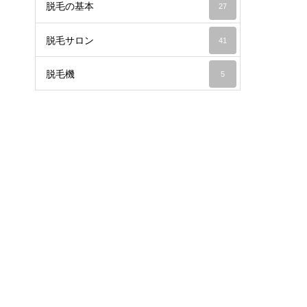
脱毛の基本
27
脱毛サロン
41
脱毛機
5