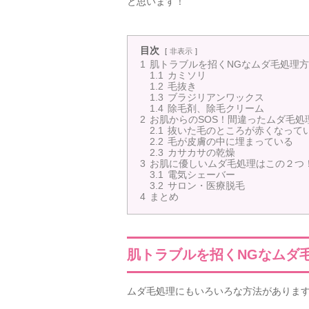
と思います！
目次
非表示
1
肌トラブルを招くNGなムダ毛処理
1.1
カミソリ
1.2
毛抜き
1.3
ブラジリアンワックス
1.4
除毛剤、除毛クリーム
2
お肌からのSOS！間違ったムダ毛
2.1
抜いた毛のところが赤くなって
2.2
毛が皮膚の中に埋まっている
2.3
カサカサの乾燥
3
お肌に優しいムダ毛処理はこの２つ
3.1
電気シェーバー
3.2
サロン・医療脱毛
4
まとめ
肌トラブルを招くNGなムダ
ムダ毛処理にもいろいろな方法がありま