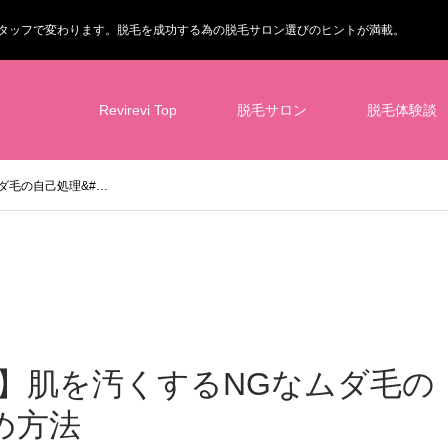
タッフで変わります。脱毛を成功する為の脱毛サロン選びのヒントが満載。
Revirevi Top
脱毛サロン
脱毛体験談
ダ毛の自己処理&#…
】肌を汚くするNGなムダ毛の
め方法