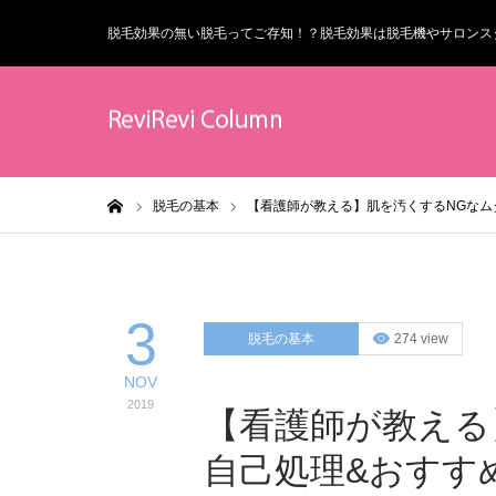
脱毛効果の無い脱毛ってご存知！？脱毛効果は脱毛機やサロンス
ホーム
脱毛の基本
【看護師が教える】肌を汚くするNGなム
3
脱毛の基本
274 view
NOV
2019
【看護師が教える
自己処理&おすす