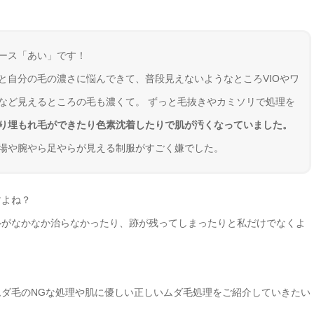
ース「あい」です！
と自分の毛の濃さに悩んできて、普段見えないようなところVIOやワ
など見えるところの毛も濃くて。 ずっと毛抜きやカミソリで処理を
り埋もれ毛ができたり色素沈着したりで肌が汚くなっていました。
場や腕やら足やらが見える制服がすごく嫌でした。
すよね？
ルがなかなか治らなかったり、跡が残ってしまったりと私だけでなくよ
ダ毛のNGな処理や肌に優しい正しいムダ毛処理をご紹介していきたい